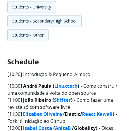
Students - University
Students - Secondary/High School
Students - Other
Schedule
[10:20] Introdução & Pequeno-Almoço
[10:30]
André Paula (
Linuxtech
)
- Como construir
uma comunidade à volta do open source
[11:00]
João Ribeiro (
Shifter
)
- Como fazer uma
revista só com software livre
[11:30]
Elizabet Oliveira
(Elastic/
React Kawaii
)
-
Fork it! Iniciação ao Github
[12:00]
Isabel Costa
(
AnitaB
/Globality)
- Dicas