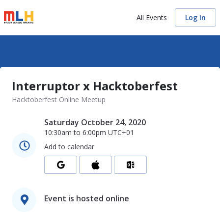
All Events
Log In
Interruptor x Hacktoberfest
Hacktoberfest Online Meetup
Saturday October 24, 2020
10:30am
to
6:00pm
UTC+01
Add to calendar
Event is hosted online